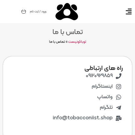
ورود / ثبت نام
تماس با ما
توباکونیست
»
تماس با ما
راه های ارتباطی
09120929859
اینستاگرام
واتساپ
تلگرام
info@tobacconiist.shop