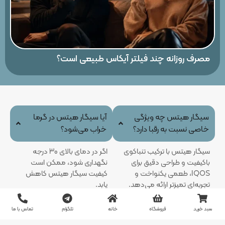
مصرف روزانه چند فیلتر آیکاس طبیعی است؟
سیگار هیتس چه ویژگی
آیا سیگار هیتس در گرما
خاصی نسبت به رقبا دارد؟
خراب می‌شود؟
سیگار هیتس با ترکیب تنباکوی
اگر در دمای بالای 30 درجه
باکیفیت و طراحی دقیق برای
نگهداری شود، ممکن است
IQOS، طعمی یکنواخت و
کیفیت سیگار هیتس کاهش
تجربه‌ای تمیزتر ارائه می‌دهد.
یابد.
سبد خرید
فروشگاه
خانه
تلگرام
تماس با ما
آیا سیگار هیتس با
آیا استفاده از هیتس و