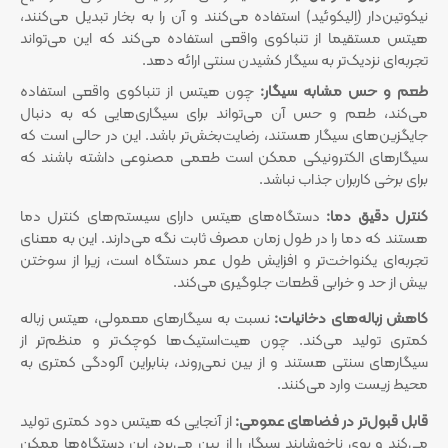
نیکوتین‌دار (اِلیکوئید) استفاده می‌کنند و آن را به بخار تبدیل می‌کنند،
هیتس مستقیما از تنباکوی واقعی استفاده می‌کند که این می‌تواند
تجربه‌ای نزدیک‌تر به سیگار کشیدن سنتی ارائه دهد.
طعم و حس مشابه سیگار:
چون هیتس از تنباکوی واقعی استفاده
می‌کند، طعم و حس آن می‌تواند برای سیگاری‌هایی که به دنبال
جایگزین‌های سیگار هستند، رضایت‌بخش‌تر باشد. این در حالی است که
سیگارهای الکترونیکی ممکن است طعمی مصنوعی داشته باشند که
برای برخی کاربران جذاب نباشد.
کنترل دقیق دما:
دستگاه‌های هیتس دارای سیستم‌های کنترل دما
هستند که دما را در طول زمان مصرف ثابت نگه می‌دارند. این به معنای
تجربه‌ای یکنواخت‌تر و افزایش طول عمر دستگاه است، زیرا از سوختن
بیش از حد و خرابی قطعات جلوگیری می‌کند.
کاهش زباله‌های دخانیات:
نسبت به سیگارهای معمولی، هیتس زباله
کمتری تولید می‌کند. چون هیت‌استیک‌ها کوچک‌تر و منظم‌تر از
سیگارهای سنتی هستند و از بین نمی‌روند، بنابراین آلودگی کمتری به
محیط زیست وارد می‌کنند.
قابل قبول‌تر در فضاهای عمومی:
از آنجایی که هیتس دود کمتری تولید
می‌کند و بوی ناخوشایند سیگار را از بین می‌برد، این دستگاه‌ها ممکن