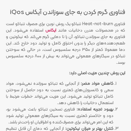
فناوری گرم کردن به جای سوزاندن آیکاس iQos
فناوری Heat-not-burn تنباکو یک روش نوین برای مصرف تنباکو است
که در محصولات مدرن دخانیات مانند
ایکاس
استفاده می‌شود. این
فناوری به جای سوزاندن تنباکو، آن را تا دمایی گرم می‌کند که نیکوتین و
طعم‌دهنده‌های دیگر را بدون احتراق کامل و تولید دود خارج کند. این
دما معمولا کمتر از ۳۵۰ درجه سلسیوس است، در حالی که سوختن
تنباکو در سیگارهای معمولی می‌تواند به بیش از ۸۰۰ درجه سلسیوس
برسد.
این روش چندین مزیت اصلی دارد:
کاهش مواد مضر:
از آنجایی که تنباکو سوزانده نمی‌شود، مواد
سمی و کانسروژن‌های کمتری نسبت به دود حاصل از سوختن
کامل تنباکو تولید می‌شود. این مزیت می‌تواند خطرات مرتبط با
استعمال دخانیات را کاهش دهد.
بهبود تجربه استفاده:
فناوری تسخین تنباکو باعث می‌شود بو،
دود و خاکستر کمتری نسبت به سیگارهای معمولی تولید شود
که این امر می‌تواند برای مصرف‌کننده و اطرافیان او راحت‌تر باشد.
کنترل بهتر بر میزان نیکوتین:
از آنجایی که دمای آن قابل تنظیم