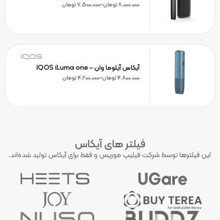
8.000.000
تومان
–
7.500.000
تومان
آیکاس آیلوما وان – IQOS iLuma one
4.800.000
تومان
–
4.200.000
تومان
فیلتر های آیکاس
این فیلترها توسط شرکت فیلیپ موریس و فقط برای آیکاس تولید شده‌اند.