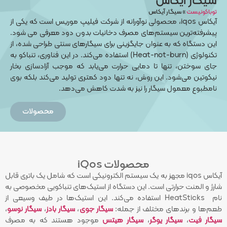
سیگار آیکاس
توباکونیست
»
سیگار آیکاس
آیکاس iqos، محصولی نوآورانه از شرکت فیلیپ موریس است که یکی از
پیشرفته‌ترین سیستم‌های مصرف دخانیات بدون دود معرفی می شود.
این دستگاه که به ‌عنوان جایگزینی برای سیگارهای سنتی طراحی شده، از
تکنولوژی (Heat-not-burn) استفاده می‌کند. در این فناوری، تنباکو به
جای سوختن، تنها تا دمایی حرارت می‌یابد که موجب آزادسازی بخار
نیکوتین می‌شود. این روش، نه تنها دود کمتری تولید می‌کند بلکه بوی
نامطبوع معمول سیگار را نیز به شدت کاهش می‌دهد.
محصولات
محصولات iQos
آیکاس iqos مجهز به یک سیستم الکترونیکی است که شامل یک باتری قابل
شارژ و المنت حرارتی است. این دستگاه از استیک‌های تنباکویی مخصوصی به
نام HeatSticks استفاده می‌کند. این استیک‌ها در طیف وسیعی از
طعم‌ها و برندهای مختلف از جمله:
سیگار جوی
،
سیگار بادز
،
سیگار نوسو
،
سیگار فیت
،
سیگار یوگر
،
سیگار هیتس
موجود هستند که به مصرف