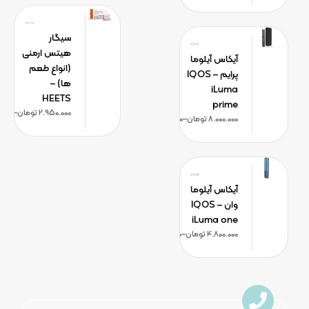
سیگار
هیتس ارمنی
آیکاس آیلوما
(انواع طعم
پرایم – IQOS
ها) –
iLuma
HEETS
prime
2.950.000
تومان
–
.000
8.000.000
تومان
–
7.500.000
تومان
آیکاس آیلوما
وان – IQOS
iLuma one
4.800.000
تومان
–
4.200.000
تومان