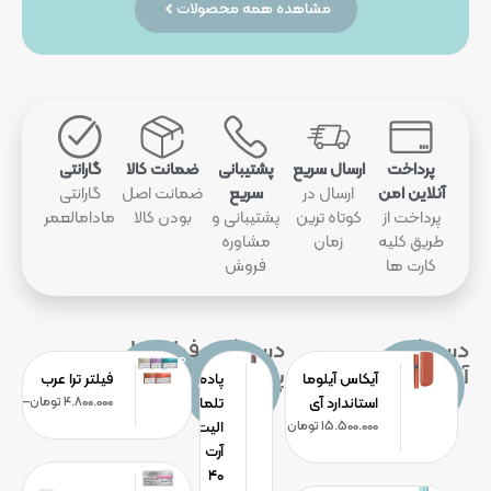
مشاهده همه محصولات
پرداخت
ارسال سریع
پشتیبانی
ضمانت کالا
گارانتی
آنلاین امن
ارسال در
سریع
ضمانت اصل
گارانتی
پرداخت از
کوتاه ترین
پشتیبانی و
بودن کالا
مادامالعمر
طریق کلیه
زمان
مشاوره
کارت ها
فروش
دستگاه
دستگاه
فیلترها
مشاهده
مشاهده
مشاهده
آیکاس
پادماد
همه
همه
همه
آیکاس آیلوما
پادماد
فیلتر ترا عرب
دستگاه‌های
دستگاه‎‌های
فیلترها
استاندارد آی
تلما
4.800.000
تومان
–
0.000
آیکاس
پادماد
15.500.000
تومان
الیت
آرت
۴۰