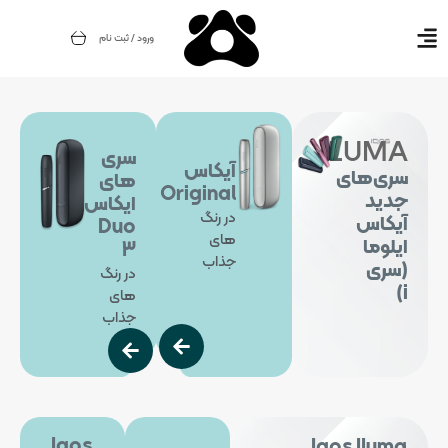
ورود / ثبت نام
ILUMA
سری
آیکاس
سری‌های
های
Original
جدید
ایکاس
در رنگ
آیکاس
Duo
های
ایلوما
3
جذاب
(سری
در رنگ
i)
های
جذاب
Iqos
Iqos Iluma