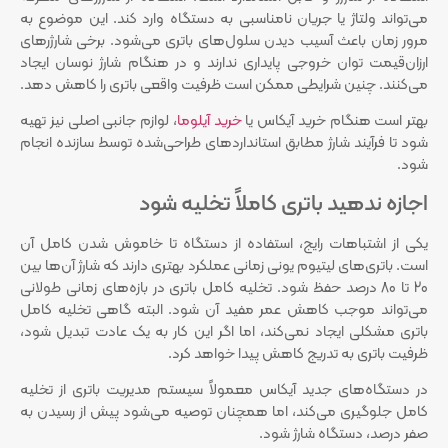
می‌تواند ولتاژ یا جریان نامناسبی به دستگاه وارد کند. این موضوع به
مرور زمان باعث آسیب دیدن سلول‌های باتری می‌شود. برخی شارژرهای
ارزان‌قیمت توان خروجی پایداری ندارند و در هنگام شارژ نوسان ایجاد
می‌کنند. چنین شرایطی ممکن است ظرفیت واقعی باتری را کاهش دهد.
بهتر است هنگام خرید آیکاس یا
خرید آیلوما
، لوازم جانبی اصلی نیز تهیه
شود تا فرآیند شارژ مطابق استانداردهای طراحی‌شده توسط سازنده انجام
شود.
اجازه ندهید باتری کاملاً تخلیه شود
یکی از اشتباهات رایج، استفاده از دستگاه تا خاموش شدن کامل آن
است. باتری‌های لیتیوم یونی زمانی عملکرد بهتری دارند که شارژ آن‌ها بین
20 تا 80 درصد حفظ شود. تخلیه کامل باتری در بازه‌های زمانی طولانی
می‌تواند موجب کاهش عمر مفید آن شود. البته گاهی تخلیه کامل
باتری مشکلی ایجاد نمی‌کند، اما اگر این کار به یک عادت تبدیل شود،
ظرفیت باتری به تدریج کاهش پیدا خواهد کرد.
در دستگاه‌های جدید آیکاس معمولاً سیستم مدیریت باتری از تخلیه
کامل جلوگیری می‌کند، اما همچنان توصیه می‌شود پیش از رسیدن به
صفر درصد، دستگاه شارژ شود.