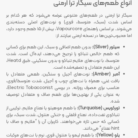
انواع طعم‌های سیگار ترا ارمنی
سیگار ترا ارمنی در طعم‌های متنوعی عرضه می‌شود که هر کدام بر
اساس شدت (سبک، متوسط، قوی) و نوت‌های اصلی دسته‌بندی
می‌شوند. بر اساس راهنمای Vapourcore، بیش از ۱۵ طعم وجود دارد،
اما محبوب‌ترین‌ها در نسخه ارمنی عبارتند از:
سیلور (Silver):
بدون طعم اضافی و سبک. این طعم برای کسانی
که طعم خالص تنباکو را ترجیح می‌دهند، ایده‌آل است. شدت
متوسط، با نوت‌های ملایم تنباکو و بدون سنگینی. طبق Heatd،
این طعم متعادل و تصفیه‌شده است.
آمبر (Amber):
نوت‌های آجیل و سنگین. طعمی متعادل با
بافت غنی، همراه با نت‌های چوب و آجیل. شدت متوسط/قوی،
مناسب برای مصرف روزانه. در بررسی Electric Tobacconist،
به عنوان یکی از بهترین‌ها برای طعم صاف و متعادل توصیف
شده.
تورکویس (Turquoise):
با طعم موهیتو یا نعناع ملایم. ترکیبی از
تنباکوی تفت‌داده، نعناع فلفلی و خنکی منتول. شدت سبک، برای
کسانی که حس تازه می‌خواهند. کاربران آن را “ملایم و صاف با
hint نعناع” می‌دانند.
یلو (Yellow):
با طعم لیمو یا منتول قوی. نرم با نت‌های مرکبات