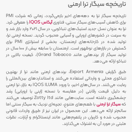
تاریخچه سیگار ترا ارمنی
تاریخچه سیگار ترا به دهه‌های اخیر بازمی‌گردد، زمانی که شرکت PMI
برای کاهش آسیب‌های سیگار سنتی، فناوری
آیکاس IQOS
را معرفی کرد.
ترا به عنوان نسل جدید استیک‌های تنباکویی، در سال ۲۰۲۱ وارد بازار شد و
به سرعت در کشورهای اروپایی و آسیایی محبوب گردید. نسخه ارمنی ترا،
تولید شده در کارخانه‌های ارمنستان، بخشی از استراتژی PMI برای
گسترش در بازارهای نوظهور است. ارمنستان با سابقه بیش از ۱۰۰ سال در
تولید سیگار (از برندهایی مانند Grand Tobacco)، کیفیت بالایی در
تنباکو ارائه می‌دهد.
طبق گزارش Export Armenia، برندهای ارمنی مانند ترا از بهترین
تنباکوی محلی و وارداتی استفاده می‌کنند و استانداردهای بین‌المللی را
رعایت می‌کنند. در سال‌های اخیر، با ورود IQOS ILUMA به بازار، ترا ارمنی
به دلیل قیمت رقابتی (در مقایسه با نسخه ژاپنی یا اروپایی) رشد
چشمگیری داشته است. سایت‌هایی مانند Zotty ltd توصیف می‌کنند
که
سیگار ترا ارمنی
با طعم‌های متنوع، تجربه‌ای نزدیک به سیگار سنتی اما
سالم‌تر ارائه می‌دهد. این محصول در ایران نیز از طریق واردات قانونی
محبوب شده و کاربران در پلتفرم‌هایی مانند اینستاگرام و آپارات، نظرات
مثبتی در مورد آن به اشتراک می‌گذارند.