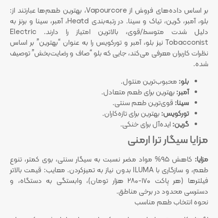
بر اساس داده‌های فروش از Vapourcore، بهترین طعم‌ها عبارتند از:
بلو، آمبر، گرین، تیاک و سینا. در رتبه‌بندی Heatd، آمبر، سینا و برنز به
دلیل شدت متوسط/قوی، بالاترین امتیاز را دارند. Electric
Tobacconist نیز بلو، آمبر و تورکویس را به عنوان “بهترین” بر اساس
نظرات کاربران معرفی می‌کند، جایی که بلو “صاف و رضایت‌بخش” توصیف
شده.
بلو:
محبوب‌ترین منتول.
آمبر:
بهترین برای طعم متعادل.
سینا:
قوی‌ترین طعم سنتی.
تورکویس:
بهترین برای تازه‌کاران.
گرین:
ایده‌آل برای خنکی.
مزایا سیگار ترا ارمنی
مزایا:
کاهش ۹۵% مواد مضر نسبت به سیگار سنتی، بوی کمتر، تنوع
طعم، و سازگاری با ILUMA بدون نیاز به تمیزکردن. معایب: قیمت بالاتر
فیلترها (هر پاکت ۱۷۰-۲۸۰ هزار تومان)، وابستگی به دستگاه، و
دسترسی محدود در برخی مناطق.
نحوه انتخاب طعم مناسب