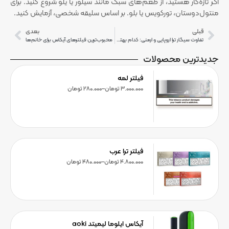
اگر تازه‌کار هستید، از طعم‌های سبک مانند سیلور یا یلو شروع کنید. برای
منتول‌دوستان، تورکویس یا بلو. بر اساس سلیقه شخصی، آزمایش کنید.
قبلی
بعدی
تفاوت سیگار ترا اروپایی و ارمنی: کدام بهتر است؟
محبوب‌ترین فیلترهای آیکاس برای خانم‌ها
جدیدترین محصولات
فیلتر لمه
3.000.000
تومان
–
280.000
تومان
فیلتر ترا عرب
4.800.000
تومان
–
480.000
تومان
آیکاس ایلوما لیمیتد aoki