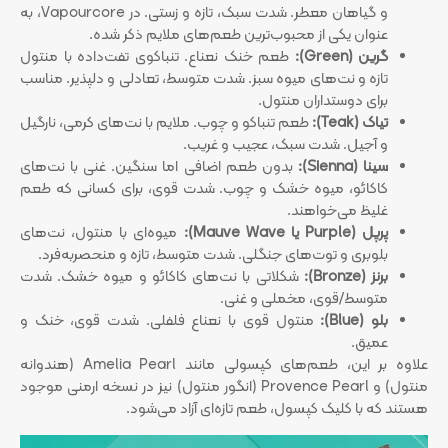
و گیاهان معطر. شدت سبک، تازه و زستی. در Vapourcore، به
عنوان یکی از محبوب‌ترین طعم‌های ملایم ذکر شده.
گرین (Green):
طعم خنک نعناع. تنباکوی تفت‌داده با منتول
تازه و نت‌های میوه سبز. شدت متوسط، تعادلی و دلپذیر. مناسب
برای دوستداران منتول.
تیاک (Teak):
طعم تنباکو و چوب. ملایم با نت‌های کرمی، نارگیل
و آجیل. شدت سبک، عجیب و غریب.
سینا (Sienna):
بدون طعم اضافی اما سنگین. غنی با نت‌های
کاکائو، میوه خشک و چوب. شدت قوی، برای کسانی که طعم
غلیظ می‌خواهند.
پرپل (Purple یا Mauve Wave):
میوه‌ای با منتول، نت‌های
بلوبری و توت‌های جنگلی. شدت متوسط، تازه و منحصربه‌فرد.
برنز (Bronze):
شکلاتی با نت‌های کاکائو و میوه خشک. شدت
متوسط/قوی، مخملی و غنی.
بلو (Blue):
منتول قوی با نعناع فلفلی. شدت قوی، خنک و
عمیق.
علاوه بر این، طعم‌های کپسولی مانند Amelia Pearl (هندوانه
منتول) و Provence Pearl (انگور منتول) نیز در نسخه ارمنی موجود
هستند که با کلیک کپسول، طعم تازه‌ای آزاد می‌شود.