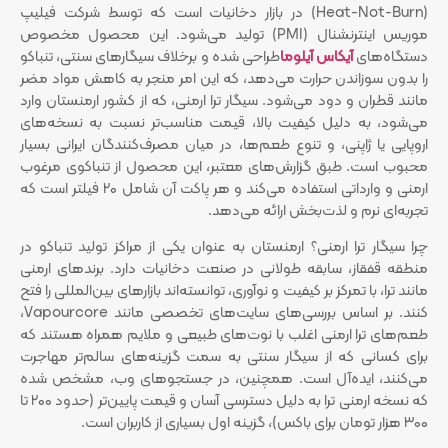
(Heat-Not-Burn) در بازار دخانیات است که توسط شرکت فیلیپ
موریس اینترنشنال (PMI) تولید می‌شود. این محصول مخصوص
دستگاه‌های
آیکاس آیلوما
طراحی شده و برخلاف سیگارهای سنتی، تنباکو
را بدون سوزاندن حرارت می‌دهد، که این امر منجر به کاهش مواد مضر
مانند قطران و دود می‌شود. سیگار ترا ارمنی، که از کشور ارمنستان وارد
می‌شود، به دلیل کیفیت بالا، قیمت مناسب‌تر نسبت به نسخه‌های
اروپایی یا ژاپنی، و تنوع طعم‌ها، در میان مصرف‌کنندگان ایرانی بسیار
محبوب است. طبق گزارش‌های معتبر، این محصول از تنباکوی مرغوب
ارمنی و وارداتی استفاده می‌کند و هر پاکت آن شامل ۲۰ فیلتر است که
تجربه‌ای نرم و لذت‌بخش ارائه می‌دهد.
چرا سیگار ترا ارمنی؟ ارمنستان به عنوان یکی از مراکز تولید تنباکو در
منطقه قفقاز، سابقه طولانی در صنعت دخانیات دارد. برندهای ارمنی
مانند ترا، با تمرکز بر کیفیت و نوآوری، توانسته‌اند بازارهای بین‌المللی را فتح
کنند. بر اساس بررسی‌های سایت‌های تخصصی مانند Vapourcore،
طعم‌های ترا ارمنی اغلب با نوت‌های طبیعی و ملایم همراه هستند که
برای کسانی که از سیگار سنتی به سمت گزینه‌های سالم‌تر مهاجرت
می‌کنند، ایده‌آل است. همچنین، در جستجوهای وب، مشخص شده
که نسخه ارمنی ترا به دلیل دسترسی آسان و قیمت پایین‌تر (حدود ۲۰۰ تا
۳۰۰ هزار تومان برای باکس)، گزینه اول بسیاری از کاربران است.