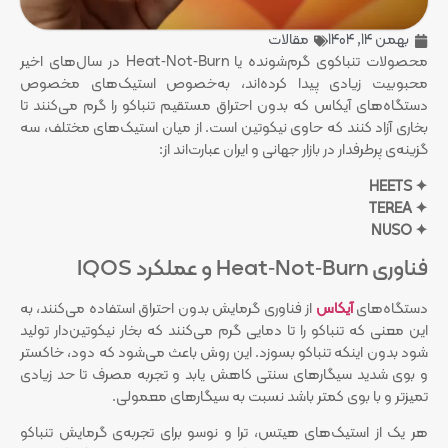
بهمن 14, 1404
مقالات
محصولات تنباکوی گرم‌شونده یا Heat‑Not‑Burn در سال‌های اخیر
محبوبیت زیادی پیدا کرده‌اند، به‌خصوص استیک‌های مخصوص
دستگاه‌های آیکاس که بدون احتراق مستقیم تنباکو را گرم می‌کنند تا
بخاری آزاد کنند که حاوی نیکوتین است. از میان استیک‌های مختلف، سه
گزینه‌ی پرطرفدار در بازار جهانی و ایران عبارت‌اند از:
✦ HEETS
✦ TEREA
✦ NUSO
فناوری Heat‑Not‑Burn و عملکرد IQOS
دستگاه‌های
آیکاس
از فناوری گرمایش بدون احتراق استفاده می‌کنند، به
این معنی که تنباکو را تا دمایی گرم می‌کنند که بخار نیکوتین‌دار تولید
شود بدون اینکه تنباکو بسوزد. این روش باعث می‌شود که دود، خاکستر
و بوی شدید سیگارهای سنتی کاهش یابد و تجربه مصرف تا حد زیادی
تمیزتر و با بوی کمتر باشد نسبت به سیگارهای معمولی.
هر یک از استیک‌های هیتس، ترا و نوسو برای تجربه‌ی گرمایش تنباکو