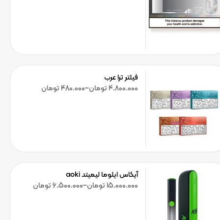
فیلتر ترا عرب
4.800.000
تومان
–
480.000
تومان
آیکاس ایلوما لیمیتد aoki
15.000.000
تومان
–
6.500.000
تومان