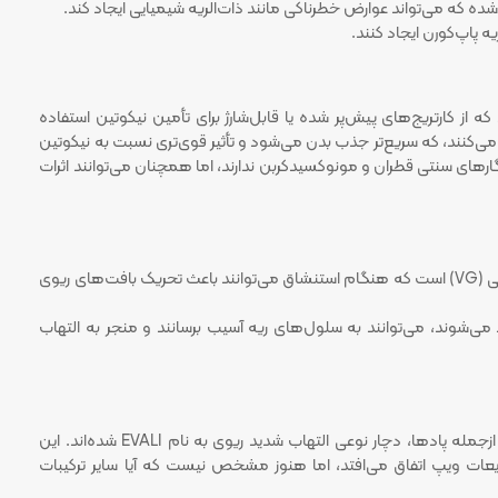
ه پاپ‌کورن ایجاد کنند.
تند که از کارتریج‌های پیش‌پر شده یا قابل‌شارژ برای تأمین نیکوتین استفاده
اه‌ها معمولاً از نمک نیکوتین (Nicotine Salt) استفاده می‌کنند، که سریع‌تر جذب بدن می‌شود و تأثیر قوی‌تری نسبت به نیکوتین
رهای سنتی قطران و مونوکسیدکربن ندارند، اما همچنان می‌توانند اثرات
بخار تولید شده توسط پادها حاوی پروپیلن گلیکول (PG) و گلیسیرین گیاهی (VG) است که هنگام استنشاق می‌توانند باعث تحریک بافت‌های ریوی
ید می‌شوند، می‌توانند به سلول‌های ریه آسیب برسانند و منجر به التهاب
EVALI (آسیب ریوی مرتبط با ویپینگ): برخی کاربران سیگارهای الکترونیکی، ازجمله پادها، دچار نوعی التهاب شدید ریوی به نام EVALI شده‌اند. این
ل افزودنی‌های مضر مانند ویتامین E استات در مایعات ویپ اتفاق می‌افتد، اما هنوز مشخص نیست که آیا سایر ترکیبات