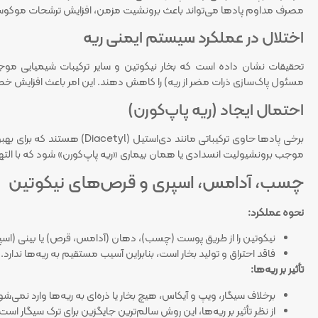
مصرف مداوم پادها می‌تواند باعث برونشیت مزمن، افزایش ترشحات موکو
اختلال در عملکرد سیستم ایمنی ریه
تحقیقات نشان داده است که بخار نیکوتین و سایر ترکیبات شیمیایی موجو
مسئول پاک‌سازی ذرات مضر از ریه) را کاهش دهند. این امر باعث افزایش خطر 
احتمال ایجاد (ریه پاپ‌کورن)
برخی پادها حاوی ترکیباتی مانن
موجب برونشیولیت انسدادی یا همان بیماری «ریه پاپ‌کورن» شود که با الت
چسب، آدامس، اسپری و قرص‌های نیکوتین
نحوه عملکرد:
نیکوتین را از طریق پوست (چسب)، دهان (آدامس، قرص) یا بینی (اسپر
فاقد احتراق و تولید بخار است، بنابراین آسیب مستقیم به ریه‌ها ندارد.
تأثیر بر ریه‌ها:
برخلاف سیگار، ویپ و آیکاس، هیچ بخار یا ذره‌ای به ریه‌ها وارد نمی‌شو
از نظر تأثیر بر ریه‌ها، این روش سالم‌ترین جایگزین برای ترک سیگار است