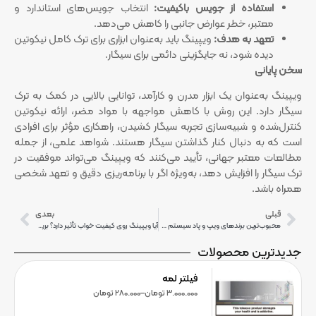
استفاده از جویس باکیفیت:
انتخاب جویس‌های استاندارد و
معتبر، خطر عوارض جانبی را کاهش می‌دهد.
تعهد به هدف:
ویپینگ باید به‌عنوان ابزاری برای ترک کامل نیکوتین
دیده شود، نه جایگزینی دائمی برای سیگار.
سخن پایانی
ویپینگ به‌عنوان یک ابزار مدرن و کارآمد، توانایی بالایی در کمک به ترک
سیگار دارد. این روش با کاهش مواجهه با مواد مضر، ارائه نیکوتین
کنترل‌شده و شبیه‌سازی تجربه سیگار کشیدن، راهکاری مؤثر برای افرادی
است که به دنبال کنار گذاشتن سیگار هستند. شواهد علمی، از جمله
مطالعات معتبر جهانی، تأیید می‌کنند که ویپینگ می‌تواند موفقیت در
ترک سیگار را افزایش دهد، به‌ویژه اگر با برنامه‌ریزی دقیق و تعهد شخصی
همراه باشد.
قبلی
بعدی
محبوب‌ترین برندهای ویپ و پاد سیستم در جهان که باید بشناسید!
آیا ویپینگ روی کیفیت خواب تأثیر دارد؟ بررسی علمی تأثیر نیکوتین بر خواب!
جدیدترین محصولات
فیلتر لمه
3.000.000
تومان
–
280.000
تومان