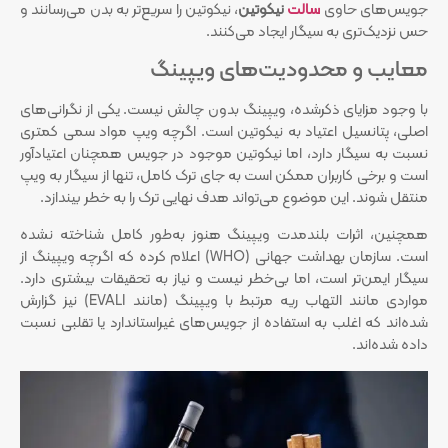
جویس‌های حاوی
سالت
نیکوتین
، نیکوتین را سریع‌تر به بدن می‌رسانند و
حس نزدیک‌تری به سیگار ایجاد می‌کنند.
معایب و محدودیت‌های ویپینگ
با وجود مزایای ذکرشده، ویپینگ بدون چالش نیست. یکی از نگرانی‌های
اصلی، پتانسیل اعتیاد به نیکوتین است. اگرچه ویپ مواد سمی کمتری
نسبت به سیگار دارد، اما نیکوتین موجود در جویس همچنان اعتیادآور
است و برخی کاربران ممکن است به جای ترک کامل، تنها از سیگار به ویپ
منتقل شوند. این موضوع می‌تواند هدف نهایی ترک را به خطر بیندازد.
همچنین، اثرات بلندمدت ویپینگ هنوز به‌طور کامل شناخته نشده
است. سازمان بهداشت جهانی (WHO) اعلام کرده که اگرچه ویپینگ از
سیگار ایمن‌تر است، اما بی‌خطر نیست و نیاز به تحقیقات بیشتری دارد.
مواردی مانند التهاب ریه مرتبط با ویپینگ (مانند EVALI) نیز گزارش
شده‌اند که اغلب به استفاده از جویس‌های غیراستاندارد یا تقلبی نسبت
داده شده‌اند.