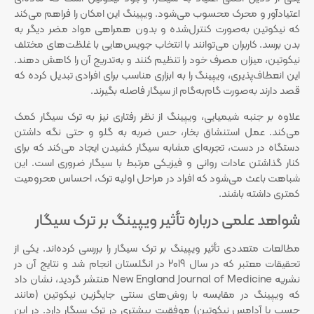
اعتیادآور و محرک محسوب می‌شود. ویپینگ این امکان را فراهم می‌کند
که نیکوتین به‌صورت کنترل‌شده و بدون همراهی مواد مضر دیگر به
بدن برسد. کاربران می‌توانند با انتخاب جویس‌هایی با غلظت‌های مختلف
نیکوتین، میزان مصرف خود را تنظیم کنند و به‌تدریج آن را کاهش دهند.
این انعطاف‌پذیری، ویپینگ را به ابزاری مناسب برای افرادی تبدیل کرده که
قصد دارند به‌صورت گام‌به‌گام از سیگار فاصله بگیرند.
علاوه بر جنبه شیمیایی، ویپینگ از نظر رفتاری نیز به ترک سیگار کمک
می‌کند. عمل استنشاق بخار، حس ضربه به گلو و حتی نگه داشتن
دستگاه در دست، تجربه‌ای مشابه سیگار کشیدن ایجاد می‌کند که برای
کنار گذاشتن عادات روانی و فیزیکی مرتبط با سیگار ضروری است. این
شباهت باعث می‌شود که افراد در مراحل اولیه ترک، احساس محرومیت
کمتری داشته باشند.
شواهد علمی درباره تأثیر ویپینگ بر ترک سیگار
مطالعات متعددی تأثیر ویپینگ بر ترک سیگار را بررسی کرده‌اند. یکی از
تحقیقات معتبر که در سال 2019 در انگلستان انجام شد و نتایج آن در
نشریه New England Journal of Medicine منتشر گردید، نشان داد
که ویپینگ در مقایسه با روش‌های سنتی جایگزین نیکوتین (مانند
چسب یا آدامس نیکوتین) موفقیت بیشتری در ترک سیگار دارد. در این