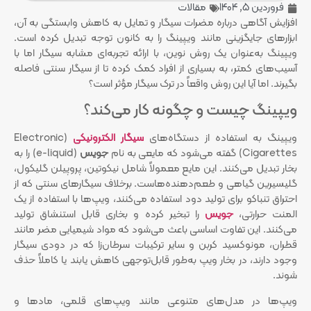
فروردین 5, 1404
مقالات
افزایش آگاهی درباره مضرات سیگار و تمایل به کاهش وابستگی به آن،
ابزارهای جایگزینی مانند ویپینگ را به کانون توجه تبدیل کرده است.
ویپینگ به‌عنوان یک روش نوین، با ارائه تجربه‌ای مشابه سیگار اما با
آسیب‌های کمتر، به بسیاری از افراد کمک کرده تا از سیگار سنتی فاصله
بگیرند. اما آیا این روش واقعاً در ترک سیگار مؤثر است؟
ویپینگ چیست و چگونه کار می‌کند؟
ویپینگ به استفاده از دستگاه‌های
سیگار الکترونیکی
(Electronic
Cigarettes) گفته می‌شود که مایعی به نام
جویس
(e-liquid) را به
بخار تبدیل می‌کنند. این مایع معمولاً شامل نیکوتین، پروپیلن گلیکول،
گلیسیرین گیاهی و طعم‌دهنده‌هاست. برخلاف سیگارهای سنتی که از
احتراق تنباکو برای تولید دود استفاده می‌کنند، ویپ‌ها با استفاده از یک
المنت حرارتی،
جویس
را تبخیر کرده و بخاری قابل استنشاق تولید
می‌کنند. این تفاوت اساسی باعث می‌شود که مواد شیمیایی مضر مانند
قطران، مونوکسید کربن و سایر ترکیبات سرطان‌زا که در دودی سیگار
وجود دارند، در بخار ویپ به‌طور قابل‌توجهی کاهش یابند یا کاملاً حذف
شوند.
ویپ‌ها در مدل‌های متنوعی مانند ویپ‌های قلمی، مادها و