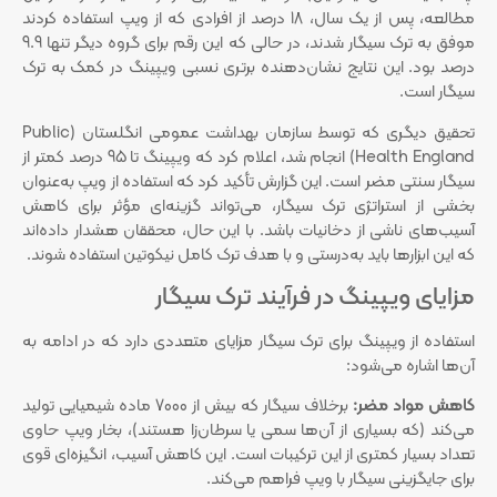
مطالعه، پس از یک سال، 18 درصد از افرادی که از ویپ استفاده کردند
موفق به ترک سیگار شدند، در حالی که این رقم برای گروه دیگر تنها 9.9
درصد بود. این نتایج نشان‌دهنده برتری نسبی ویپینگ در کمک به ترک
سیگار است.
تحقیق دیگری که توسط سازمان بهداشت عمومی انگلستان (Public
Health England) انجام شد، اعلام کرد که ویپینگ تا 95 درصد کمتر از
سیگار سنتی مضر است. این گزارش تأکید کرد که استفاده از ویپ به‌عنوان
بخشی از استراتژی ترک سیگار، می‌تواند گزینه‌ای مؤثر برای کاهش
آسیب‌های ناشی از دخانیات باشد. با این حال، محققان هشدار داده‌اند
که این ابزارها باید به‌درستی و با هدف ترک کامل نیکوتین استفاده شوند.
مزایای ویپینگ در فرآیند ترک سیگار
استفاده از ویپینگ برای ترک سیگار مزایای متعددی دارد که در ادامه به
آن‌ها اشاره می‌شود:
کاهش مواد مضر:
برخلاف سیگار که بیش از 7000 ماده شیمیایی تولید
می‌کند (که بسیاری از آن‌ها سمی یا سرطان‌زا هستند)، بخار ویپ حاوی
تعداد بسیار کمتری از این ترکیبات است. این کاهش آسیب، انگیزه‌ای قوی
برای جایگزینی سیگار با ویپ فراهم می‌کند.