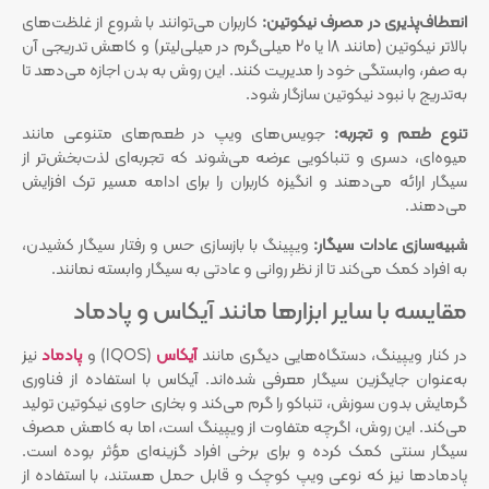
انعطاف‌پذیری در مصرف نیکوتین:
کاربران می‌توانند با شروع از غلظت‌های
بالاتر نیکوتین (مانند 18 یا 20 میلی‌گرم در میلی‌لیتر) و کاهش تدریجی آن
به صفر، وابستگی خود را مدیریت کنند. این روش به بدن اجازه می‌دهد تا
به‌تدریج با نبود نیکوتین سازگار شود.
تنوع طعم و تجربه:
جویس‌های ویپ در طعم‌های متنوعی مانند
میوه‌ای، دسری و تنباکویی عرضه می‌شوند که تجربه‌ای لذت‌بخش‌تر از
سیگار ارائه می‌دهند و انگیزه کاربران را برای ادامه مسیر ترک افزایش
می‌دهند.
شبیه‌سازی عادات سیگار:
ویپینگ با بازسازی حس و رفتار سیگار کشیدن،
به افراد کمک می‌کند تا از نظر روانی و عادتی به سیگار وابسته نمانند.
مقایسه با سایر ابزارها مانند آیکاس و پادماد
در کنار ویپینگ، دستگاه‌هایی دیگری مانند
آیکاس
(IQOS) و
پادماد
نیز
به‌عنوان جایگزین سیگار معرفی شده‌اند. آیکاس با استفاده از فناوری
گرمایش بدون سوزش، تنباکو را گرم می‌کند و بخاری حاوی نیکوتین تولید
می‌کند. این روش، اگرچه متفاوت از ویپینگ است، اما به کاهش مصرف
سیگار سنتی کمک کرده و برای برخی افراد گزینه‌ای مؤثر بوده است.
پادمادها نیز که نوعی ویپ کوچک و قابل حمل هستند، با استفاده از