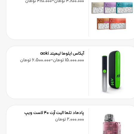
4.800.000
تومان
–
480.000
تومان
آیکاس ایلوما لیمیتد aoki
15.000.000
تومان
–
6.500.000
تومان
پادماد تلما الیت آرت ۴۰ لاست ویپ
2.000.000
تومان