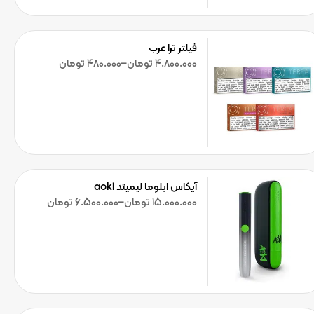
فیلتر ترا عرب
4.800.000
تومان
–
480.000
تومان
آیکاس ایلوما لیمیتد aoki
15.000.000
تومان
–
6.500.000
تومان